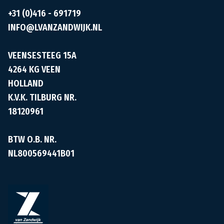
+31 (0)416 - 691719
INFO@LVANZANDWIJK.NL
VEENSESTEEG 15A
4264 KG VEEN
HOLLAND
K.V.K. TILBURG NR.
18120961
BTW O.B. NR.
NL800569441B01